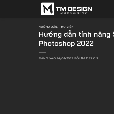
Bỏ
qua
nội
dung
HƯỚNG DẪN
,
THƯ VIỆN
Hướng dẫn tính năng S
Photoshop 2022
ĐĂNG VÀO
24/04/2022
BỞI
TM DESIGN