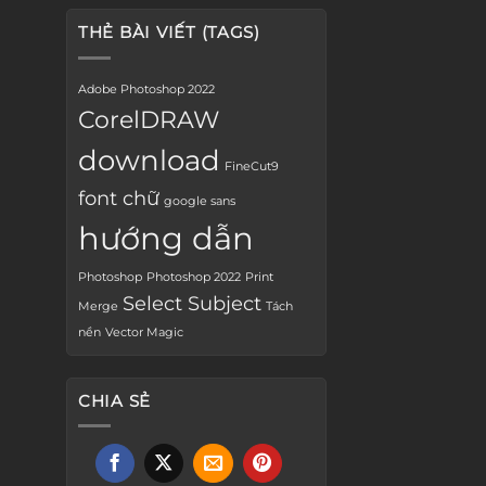
THẺ BÀI VIẾT (TAGS)
Adobe Photoshop 2022
CorelDRAW
download
FineCut9
font chữ
google sans
hướng dẫn
Photoshop
Photoshop 2022
Print
Select Subject
Merge
Tách
nền
Vector Magic
CHIA SẺ