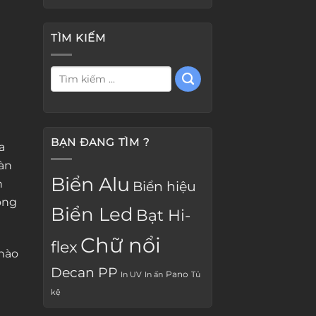
TÌM KIẾM
BẠN ĐANG TÌM ?
a
àn
Biển Alu
h
Biển hiệu
ong
Biển Led
Bạt Hi-
Chữ nổi
flex
 nào
Decan PP
Pano
In UV
In ấn
Tủ
kệ