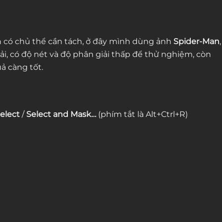
h có chủ thể cần tách, ở đây mình dùng ảnh
Spider-Man
,
i, có độ nét và độ phân giải thấp để thử nghiệm, còn
ả càng tốt.
elect
/
Select and Mask…
(phím tắt là Alt+Ctrl+R)