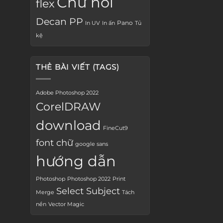
Chữ nổi
flex
Decan PP
Pano
In UV
In ấn
Tủ
kệ
THẺ BÀI VIẾT (TAGS)
Adobe Photoshop 2022
CorelDRAW
download
FineCut9
font chữ
google sans
hướng dẫn
Photoshop
Photoshop 2022
Print
Select Subject
Merge
Tách
nền
Vector Magic