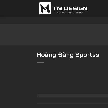
Bỏ
qua
nội
dung
Hoàng Đăng Sportss