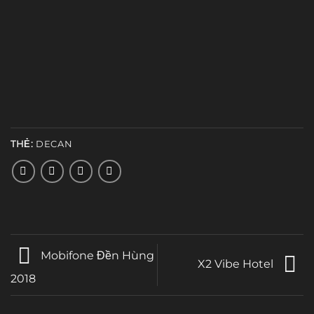
THẺ:
DECAN
Mobifone Đền Hùng
X2 Vibe Hotel
2018