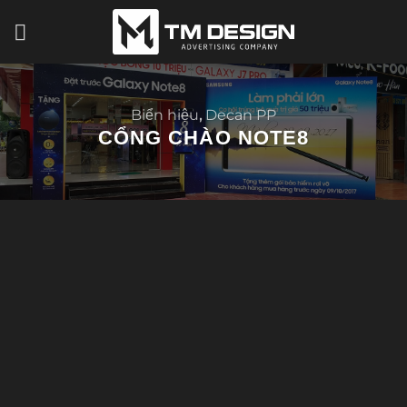
Bỏ
qua
nội
dung
Biển hiệu
,
Decan PP
CỔNG CHÀO NOTE8